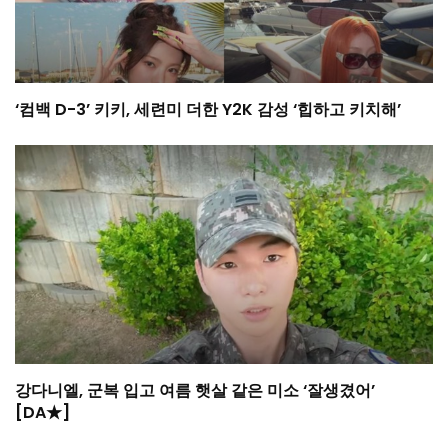
‘컴백 D-3’ 키키, 세련미 더한 Y2K 감성 ‘힙하고 키치해’
강다니엘, 군복 입고 여름 햇살 같은 미소 ‘잘생겼어’
[DA★]