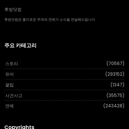
후방닷컴
후방닷컴은 흥미로운 주제와 연예가 소식을 전달해드립니다.
주요 카테고리
스토리
(70567)
유머
(293152)
꿀팁
(1347)
사건사고
(35575)
연예
(243428)
Copyrights