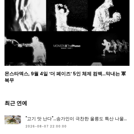
몬스타엑스, 9월 4일 ‘더 페이즈’ 5인 체제 컴백…막내는 軍
복무
최근 연예
"고기 맛 난다"…송가인이 극찬한 울릉도 특산 나물의 정체
2026-08-07 22:00:00