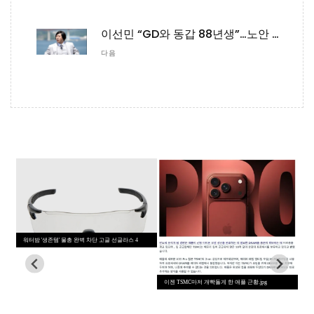
이선민 “GD와 동갑 88년생”…노안 이슈에 현장 술렁 (놀뭐)
다음