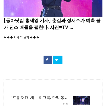
[동아닷컴 홍세영 기자] 춘길과 정서주가 예측 불
가 댄스 배틀을 펼친다. 사진=TV ...
기사 더 보기
'프듀 재팬' 새 보이그룹, 한일 동시 데뷔…JO1·INI 인기 잇는다
이전