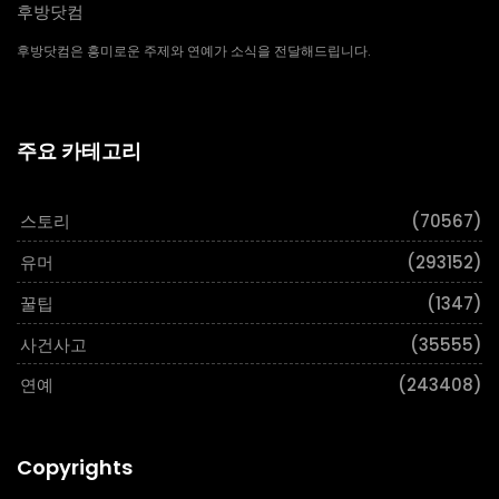
후방닷컴
후방닷컴은 흥미로운 주제와 연예가 소식을 전달해드립니다.
주요 카테고리
스토리
(70567)
유머
(293152)
꿀팁
(1347)
사건사고
(35555)
연예
(243408)
Copyrights