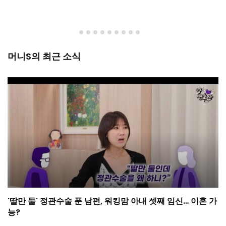
머니S의 최근 소식
'딸만 둘' 정관수술 푼 남편, 워킹맘 아내 셋째 임신… 이혼 가
능?