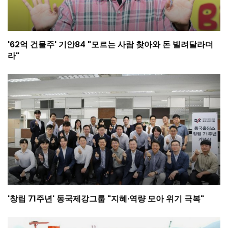
'62억 건물주' 기안84 "모르는 사람 찾아와 돈 빌려달라더
라"
'창립 71주년' 동국제강그룹 "지혜·역량 모아 위기 극복"