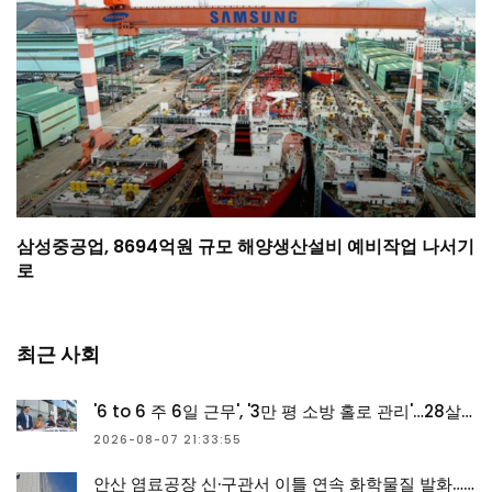
삼성중공업, 8694억원 규모 해양생산설비 예비작업 나서기
로
최근 사회
'6 to 6 주 6일 근무', '3만 평 소방 홀로 관리'…28살 청년 숨진 공장에 무슨 일이?
2026-08-07 21:33:55
안산 염료공장 신·구관서 이틀 연속 화학물질 발화…조치 완료(종합)