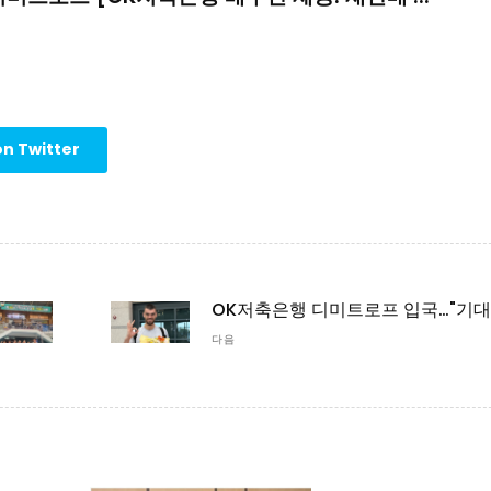
n Twitter
O
다음