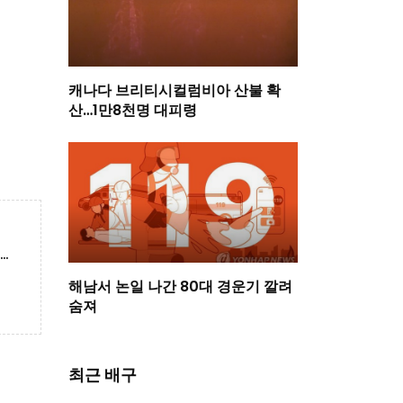
캐나다 브리티시컬럼비아 산불 확
산…1만8천명 대피령
K저축은행 디미트로프 입국…"기대치에 부응하는 활약하겠다"
해남서 논일 나간 80대 경운기 깔려
숨져
최근 배구