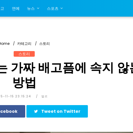
사고
연예
뉴스
스포츠
Home
카테고리
스토리
스토리
 가짜 배고픔에 속지 않
방법
5-11-15 23:15:24
엘르
acebook
Tweet on Twitter