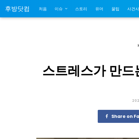
후방닷컴
처음
이슈
스토리
유머
꿀팁
사건
스트레스가 만드는
202
Share on F