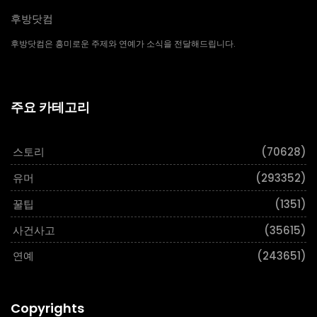
후방닷컴
후방닷컴은 흥미로운 주제와 연예가 소식을 전달해드립니다.
주요 카테고리
스토리
(70628)
유머
(293352)
꿀팁
(1351)
사건사고
(35615)
연예
(243651)
Copyrights