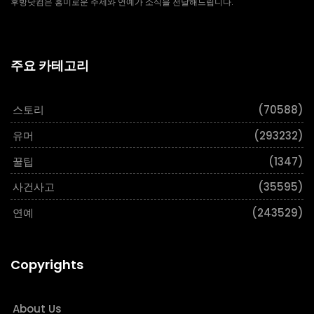
후방닷컴은 흥미로운 주제와 연예가 소식을 전달해드립니다.
주요 카테고리
스토리
(70588)
유머
(293232)
꿀팁
(1347)
사건사고
(35595)
연예
(243529)
Copyrights
About Us