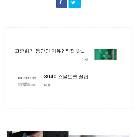
고준희가 동안인 이유? 직접 밝힌 동안 꿀팁 대방출!
이전
3040 스몰토크 꿀팁
다음